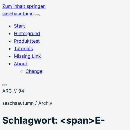
Zum Inhalt springen
saschaautumn
Menü
öffnen
Start
Hintergrund
Produkttest
Tutorials
Missing Link
About
Change
ARC // 94
saschaautumn / Archiv
Schlagwort: <span>E-