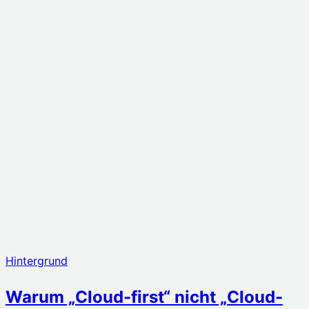
→
Hintergrund
Digitale Souveränität im Alltag – was
sie konkret bedeutet
→
saschaautumn
Technik verstehen. Verantwortung übernehmen.
Folgen & Finden
© 2026 saschaautumn